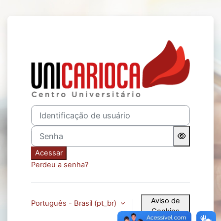
Ir para o conteúdo principal
Acesso a Ambie
Identificação de usuário
Senha
Acessar
Perdeu a senha?
Aviso de
Português - Brasil ‎(pt_br)‎
Cookies